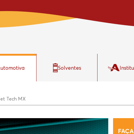
utomotiva
Solventes
Instit
leet Tech MX
FAÇA