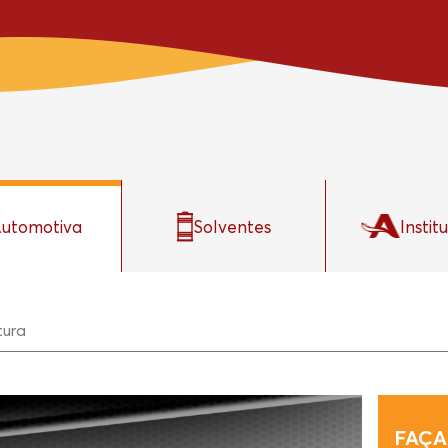
utomotiva
Solventes
Instit
tura
FAÇA